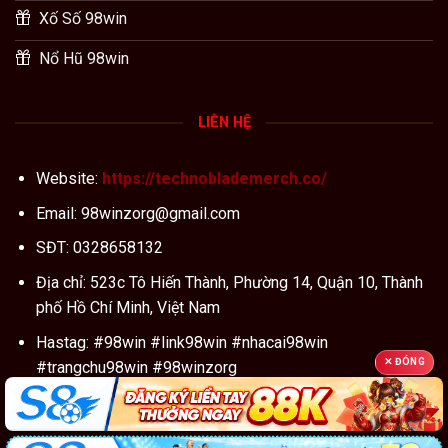
Xố Số 98win
Nổ Hũ 98win
LIÊN HỆ
Website:
https://technoblademerch.co/
Email:
98winzorg@gmail.com
SĐT: 0328658132
Địa chỉ: 523c Tô Hiến Thành, Phường 14, Quận 10, Thành
phố Hồ Chí Minh, Việt Nam
Hastag: #98win #link98win #nhacai98win
✕ ĐÓNG
#trangchu98win #98winzorg
CEO 98win