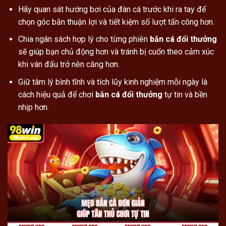
Hãy quan sát hướng bơi của đàn cá trước khi ra tay để
chọn góc bắn thuận lợi và tiết kiệm số lượt tấn công hơn.
Chia ngân sách hợp lý cho từng phiên
bắn cá đổi thưởng
sẽ giúp bạn chủ động hơn và tránh bị cuốn theo cảm xúc
khi ván đấu trở nên căng hơn.
Giữ tâm lý bình tĩnh và tích lũy kinh nghiệm mỗi ngày là
cách hiệu quả để chơi
bắn cá đổi thưởng
tự tin và bền
nhịp hơn.