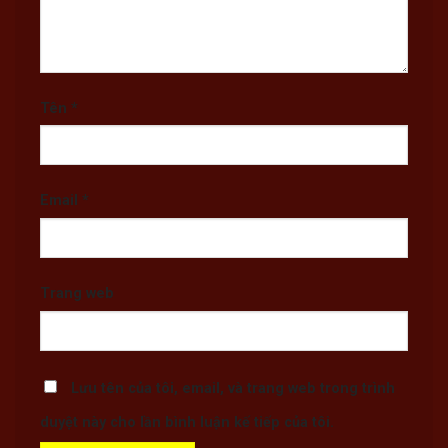
Tên
*
Email
*
Trang web
Lưu tên của tôi, email, và trang web trong trình
duyệt này cho lần bình luận kế tiếp của tôi.