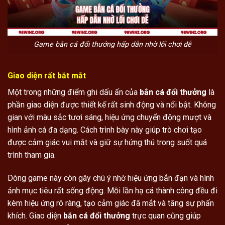
Game bắn cá đổi thưởng hấp dẫn nhờ lối chơi dễ
Giao diện rất bắt mắt
Một trong những điểm ghi dấu ấn của
bắn cá đổi thưởng
là
phần giao diện được thiết kế rất sinh động và nổi bật. Không
gian với màu sắc tươi sáng, hiệu ứng chuyển động mượt và
hình ảnh cá đa dạng. Cách trình bày này giúp trò chơi tạo
được cảm giác vui mắt và giữ sự hứng thú trong suốt quá
trình tham gia.
Dòng game này còn gây chú ý nhờ hiệu ứng bắn đạn và hình
ảnh mục tiêu rất sống động. Mỗi lần hạ cá thành công đều đi
kèm hiệu ứng rõ ràng, tạo cảm giác đã mắt và tăng sự phấn
khích. Giao diện
bắn cá đổi thưởng
trực quan cũng giúp