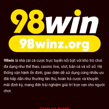
98win
là nhà cái cá cược trực tuyến nổi bật với kho trò chơi
đa dạng như thể thao, casino live, slot, bắn cá và xổ số. Hệ
thống vận hành ổn định, giao diện dễ sử dụng cùng nhiều ưu
đãi hấp dẫn như thưởng tân thủ, hoàn trả cược và khuyến
mãi định kỳ, mang đến trải nghiệm giải trí trọn vẹn cho người
chơi.