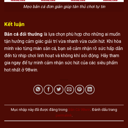
Mẹo bắn cá đơn giản giúp tân thủ chơi tự tin
Kết luận
Bắn cá đổi thưởng
là lựa chọn phù hợp cho những ai muốn
tận hưởng cảm giác giải trí vừa nhanh vừa cuốn hút. Khi hòa
mình vào từng màn săn cá, bạn sẽ cảm nhận rõ sức hấp dẫn
đến từ nhịp chơi linh hoạt và không khí sôi động. Hãy tham
gia ngay để tự mình cảm nhận sức hút của các siêu phẩm
hot nhất ở 98win.
Mục nhập này đã được đăng trong
Bắn Cá 98win
. Đánh dấu trang
permalink
.