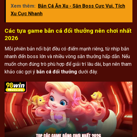
Xem thêm:
Bắn Cá Ăn Xu - Săn Boss Cực Vui, Tích
Xu Cực Nhanh
Các tựa game bắn cá đổi thưởng nên chơi nhất
2026
Mỗi phiên bản nổi bật đều có điểm mạnh riêng, từ nhịp bắn
nhanh đến boss lớn và nhiều vòng săn thưởng hấp dẫn. Nếu
muốn chọn đúng trò phù hợp để giải trí lâu dài, bạn nên tham
khảo các gợi ý
bắn cá đổi thưởng
dưới đây.