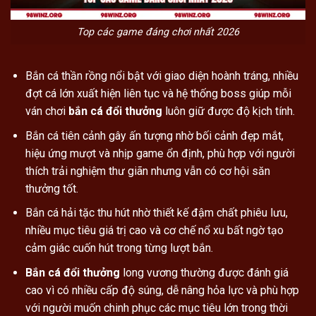
Top các game đáng chơi nhất 2026
Bắn cá thần rồng nổi bật với giao diện hoành tráng, nhiều
đợt cá lớn xuất hiện liên tục và hệ thống boss giúp mỗi
ván chơi
bắn cá đổi thưởng
luôn giữ được độ kịch tính.
Bắn cá tiên cảnh gây ấn tượng nhờ bối cảnh đẹp mắt,
hiệu ứng mượt và nhịp game ổn định, phù hợp với người
thích trải nghiệm thư giãn nhưng vẫn có cơ hội săn
thưởng tốt.
Bắn cá hải tặc thu hút nhờ thiết kế đậm chất phiêu lưu,
nhiều mục tiêu giá trị cao và cơ chế nổ xu bất ngờ tạo
cảm giác cuốn hút trong từng lượt bắn.
Bắn cá đổi thưởng
long vương thường được đánh giá
cao vì có nhiều cấp độ súng, dễ nâng hỏa lực và phù hợp
với người muốn chinh phục các mục tiêu lớn trong thời