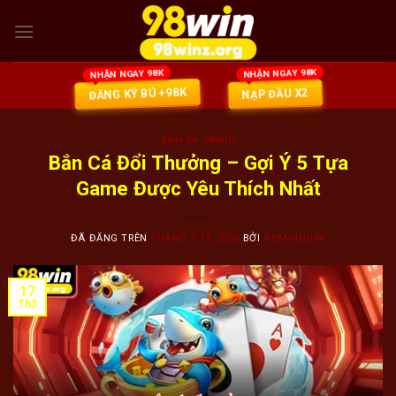
Chuyển
đến
nội
dung
ĐĂNG KÝ BÚ +98K
NẠP ĐẦU X2
BẮN CÁ 98WIN
Bắn Cá Đổi Thưởng – Gợi Ý 5 Tựa
Game Được Yêu Thích Nhất
ĐÃ ĐĂNG TRÊN
THÁNG 3 17, 2026
BỞI
ADMINUU88
17
Th3