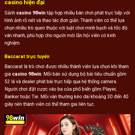
casino hiện đại
Sảnh
casino 98win
tập hợp nhiều bàn chơi phát trực tiếp với
hình ảnh rõ nét và thao tác đơn giản. Thành viên có thể lựa
chọn nhiều trò quen thuộc với luật chơi minh bạch và tốc độ
ván nhanh, phù hợp cho người mới lẫn hội viên có kinh
nghiệm.
Baccarat trực tuyến
Baccarat là trò chơi được nhiều thành viên lựa chọn khi tham
gia
casino 98win
. Mỗi bàn sử dụng bộ bài tiêu chuẩn gồm
52 lá và dealer phát bài trực tiếp qua hệ thống camera.
Người chơi đặt cược vào ba cửa phổ biến gồm Player,
Banker hoặc Tie. Mỗi ván thường kéo dài khoảng 30 đến 40
giây nên thành viên có thể tham gia liên tục.