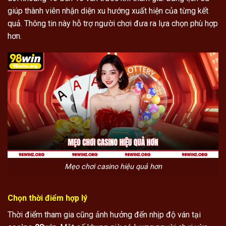
giúp thành viên nhận diện xu hướng xuất hiện của từng kết
quả. Thông tin này hỗ trợ người chơi đưa ra lựa chọn phù hợp
hơn.
Mẹo chơi casino hiệu quả hơn
Chọn thời điểm hợp lý
Thời điểm tham gia cũng ảnh hưởng đến nhịp độ ván tại