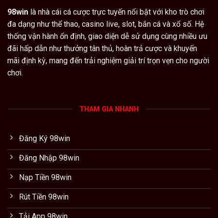
98win
là nhà cái cá cược trực tuyến nổi bật với kho trò chơi
đa dạng như thể thao, casino live, slot, bắn cá và xổ số. Hệ
thống vận hành ổn định, giao diện dễ sử dụng cùng nhiều ưu
đãi hấp dẫn như thưởng tân thủ, hoàn trả cược và khuyến
mãi định kỳ, mang đến trải nghiệm giải trí trọn vẹn cho người
chơi.
THAM GIA NHANH
Đăng Ký 98win
Đăng Nhập 98win
Nạp Tiền 98win
Rút Tiền 98win
Tải App 98win