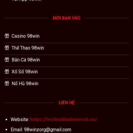
MỜI BẠN VÀO
Casino 98win
Thể Thao 98win
Bắn Cá 98win
Xố Số 98win
Nổ Hũ 98win
LIÊN HỆ
Website:
https://technoblademerch.co/
Email:
98winzorg@gmail.com