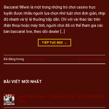
Baccarat 98win là một trong những trò chơi casino trực
tuyến được nhiều người lựa chọn nhờ luật chơi đơn giản, nhịp
độ nhanh và tỷ lệ thưởng hấp dẫn. Chỉ với vài thao tác trên
điện thoại hoặc máy tính, người chơi đã có thể tham gia các
bàn baccarat live, theo dõi dealer […]
TIẾP TỤC ĐỌC
→
Đã đăng trong
Casino 98win
Để lại một bình luận
BÀI VIẾT MỚI NHẤT
Luật Chơi Poker – Tóm Gọn 3 Quy Tắc Cần Biết Khi
Chơi