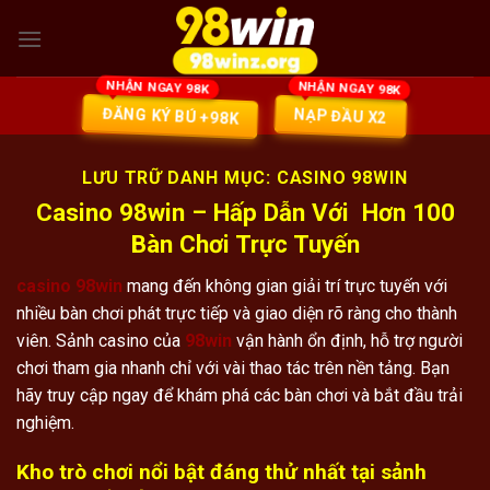
Chuyển
đến
nội
dung
ĐĂNG KÝ BÚ +98K
NẠP ĐẦU X2
LƯU TRỮ DANH MỤC:
CASINO 98WIN
Casino 98win – Hấp Dẫn Với Hơn 100
Bàn Chơi Trực Tuyến
casino 98win
mang đến không gian giải trí trực tuyến với
nhiều bàn chơi phát trực tiếp và giao diện rõ ràng cho thành
viên. Sảnh casino của
98win
vận hành ổn định, hỗ trợ người
chơi tham gia nhanh chỉ với vài thao tác trên nền tảng. Bạn
hãy truy cập ngay để khám phá các bàn chơi và bắt đầu trải
nghiệm.
Kho trò chơi nổi bật đáng thử nhất tại sảnh