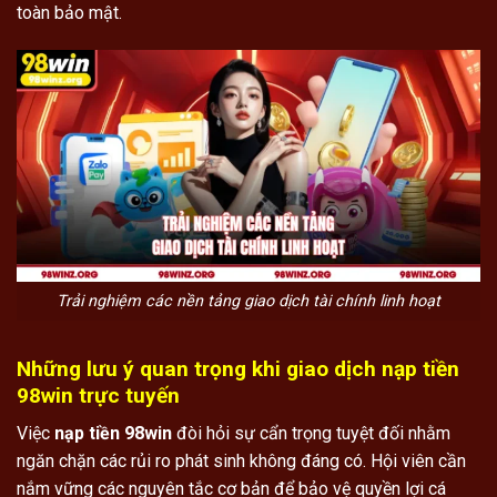
toàn bảo mật.
Trải nghiệm các nền tảng giao dịch tài chính linh hoạt
Những lưu ý quan trọng khi giao dịch nạp tiền
98win trực tuyến
Việc
nạp tiền 98win
đòi hỏi sự cẩn trọng tuyệt đối nhằm
ngăn chặn các rủi ro phát sinh không đáng có. Hội viên cần
nắm vững các nguyên tắc cơ bản để bảo vệ quyền lợi cá