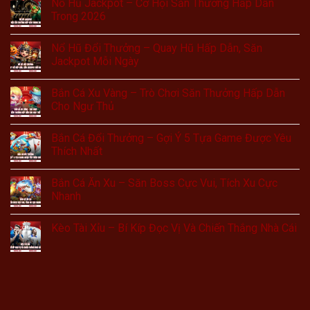
Nổ Hũ Jackpot – Cơ Hội Săn Thưởng Hấp Dẫn
Trong 2026
Nổ Hũ Đổi Thưởng – Quay Hũ Hấp Dẫn, Săn
Jackpot Mỗi Ngày
Bắn Cá Xu Vàng – Trò Chơi Săn Thưởng Hấp Dẫn
Cho Ngư Thủ
Bắn Cá Đổi Thưởng – Gợi Ý 5 Tựa Game Được Yêu
Thích Nhất
Bắn Cá Ăn Xu – Săn Boss Cực Vui, Tích Xu Cực
Nhanh
Kèo Tài Xỉu – Bí Kíp Đọc Vị Và Chiến Thắng Nhà Cái