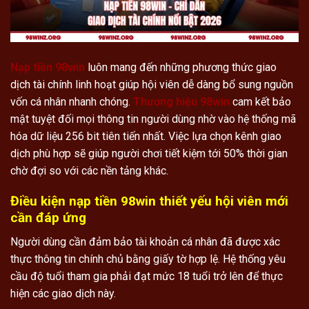
Nạp tiền 98win
luôn mang đến những phương thức giao
dịch tài chính linh hoạt giúp hội viên dễ dàng bổ sung nguồn
vốn cá nhân nhanh chóng.
Thương hiệu 98win
cam kết bảo
mật tuyệt đối mọi thông tin người dùng nhờ vào hệ thống mã
hóa dữ liệu 256 bit tiên tiến nhất. Việc lựa chọn kênh giao
dịch phù hợp sẽ giúp người chơi tiết kiệm tới 50% thời gian
chờ đợi so với các nền tảng khác.
Điều kiện nạp tiền 98win thiết yếu hội viên mới
cần đáp ứng
Người dùng cần đảm bảo tài khoản cá nhân đã được xác
thực thông tin chính chủ bằng giấy tờ hợp lệ. Hệ thống yêu
cầu độ tuổi tham gia phải đạt mức 18 tuổi trở lên để thực
hiện các giao dịch này.