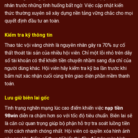
nhân trước những tình huống bất ngờ. Việc cập nhật kiến
thức thường xuyên sẽ xây dựng nền tảng vững chắc cho mọi
quyết định đầu tư an toàn.
Kiểm tra kỹ thông tin
Thao tác vội vàng chính là nguyên nhân gây ra 70% sự cố
thất thoát tài sản của nhiều hội viên. Chỉ một lỗi nhỏ trên dãy
số tài khoản có thể khiến tiền chuyển nhầm sang địa chỉ của
người dùng khác. Hội viên hãy kiểm tra kỹ ba lần trước khi
bấm nút xác nhận cuối cùng trên giao diện phần mềm thanh
toán.
Lưu giữ biên lai gốc
Tình trạng nghẽn mạng lúc cao điểm khiến việc
nạp tiền
98win
diễn ra chậm hơn so với tốc độ tiêu chuẩn. Biên lai sẽ
là căn cứ quan trọng giúp bộ phận hỗ trợ tra soát luồng tiền
một cách nhanh chóng nhất. Hội viên có quyền xóa hình ảnh