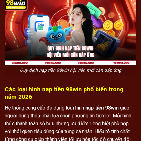
Quy định nạp tiền 98win hội viên mới cần đáp ứng
Các loại hình nạp tiền 98win phổ biến trong
năm 2026
Hệ thống cung cấp đa dạng loại hình
nạp tiền 98win
giúp
người dùng thoải mái lựa chọn phương án tiện lợi. Mỗi hình
thức thanh toán sở hữu những ưu điểm riêng biệt phù hợp
với thói quen tiêu dùng của từng cá nhân. Hiểu rõ tính chất
từng công cụ giúp thành viên tối ưu hóa tốc độ chuyển đổi