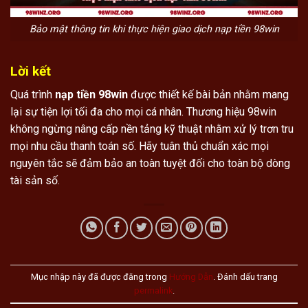
Bảo mật thông tin khi thực hiện giao dịch nạp tiền 98win
Lời kết
Quá trình
nạp tiền 98win
được thiết kế bài bản nhằm mang
lại sự tiện lợi tối đa cho mọi cá nhân. Thương hiệu 98win
không ngừng nâng cấp nền tảng kỹ thuật nhằm xử lý trơn tru
mọi nhu cầu thanh toán số. Hãy tuân thủ chuẩn xác mọi
nguyên tắc sẽ đảm bảo an toàn tuyệt đối cho toàn bộ dòng
tài sản số.
Mục nhập này đã được đăng trong
Hướng Dẫn
. Đánh dấu trang
permalink
.