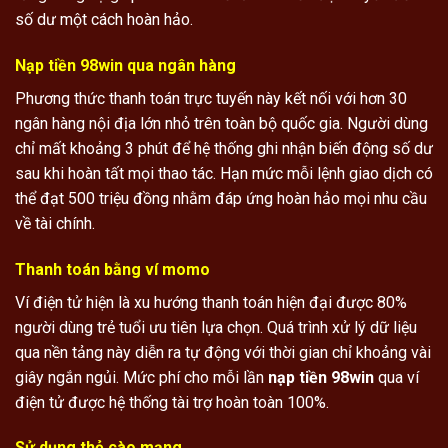
số dư một cách hoàn hảo.
Nạp tiền 98win qua ngân hàng
Phương thức thanh toán trực tuyến này kết nối với hơn 30
ngân hàng nội địa lớn nhỏ trên toàn bộ quốc gia. Người dùng
chỉ mất khoảng 3 phút để hệ thống ghi nhận biến động số dư
sau khi hoàn tất mọi thao tác. Hạn mức mỗi lệnh giao dịch có
thể đạt 500 triệu đồng nhằm đáp ứng hoàn hảo mọi nhu cầu
về tài chính.
Thanh toán bằng ví momo
Ví điện tử hiện là xu hướng thanh toán hiện đại được 80%
người dùng trẻ tuổi ưu tiên lựa chọn. Quá trình xử lý dữ liệu
qua nền tảng này diễn ra tự động với thời gian chỉ khoảng vài
giây ngắn ngủi. Mức phí cho mỗi lần
nạp tiền 98win
qua ví
điện tử được hệ thống tài trợ hoàn toàn 100%.
Sử dụng thẻ cào mạng