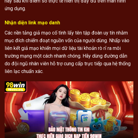
này sau khi điểm số thực tế hiển thị đầy đủ trên màn hình
ứng dụng.
Nhận diện link mạo danh
Các nền tảng giả mạo cố tình lấy tên tập đoàn uy tín nhằm
mục đích chiếm đoạt nguồn vốn của người dùng. Nhấp vào
liên kết giả mạo khiến mọi dữ liệu tài khoản rò rỉ ra môi
trường mạng một cách nhanh chóng. Hãy dùng đường dẫn
do đội ngũ nhân viên hỗ trợ cung cấp trực tiếp qua hệ thống
liên lạc chuẩn xác.