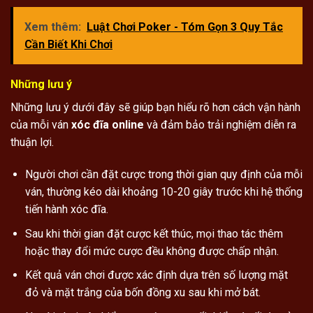
Xem thêm:
Luật Chơi Poker - Tóm Gọn 3 Quy Tắc
Cần Biết Khi Chơi
Những lưu ý
Những lưu ý dưới đây sẽ giúp bạn hiểu rõ hơn cách vận hành
của mỗi ván
xóc đĩa online
và đảm bảo trải nghiệm diễn ra
thuận lợi.
Người chơi cần đặt cược trong thời gian quy định của mỗi
ván, thường kéo dài khoảng 10-20 giây trước khi hệ thống
tiến hành xóc đĩa.
Sau khi thời gian đặt cược kết thúc, mọi thao tác thêm
hoặc thay đổi mức cược đều không được chấp nhận.
Kết quả ván chơi được xác định dựa trên số lượng mặt
đỏ và mặt trắng của bốn đồng xu sau khi mở bát.