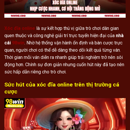
Xóc đĩa online
là sự kết hợp thú vị giữa trò chơi dân gian
quen thuộc và công nghệ giải trí trực tuyến hiện đại của
nhà
cái
98win
. Nhờ hệ thống vận hành ổn định và bàn cược trực
quan, người chơi có thể dễ dàng theo dõi kết quả từng ván.
Thời gian mỗi ván diễn ra nhanh giúp trải nghiệm trở nên sôi
động hơn. Chính sự đơn giản nhưng cuốn hút này đã tạo nên
sức hấp dẫn riêng cho trò chơi.
Sức hút của xóc đĩa online trên thị trường cá
cược