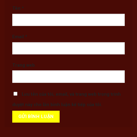
Tên
*
Email
*
Trang web
Lưu tên của tôi, email, và trang web trong trình
duyệt này cho lần bình luận kế tiếp của tôi.