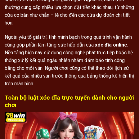
thường cung cấp nhiều lựa chọn đặt tiền khác nhau, từ những
cửa cơ bản như chẵn – lẻ cho đến các cửa dự đoán chi tiết
hơn.
Ngoài yếu tố giải trí, tính minh bạch trong quá trình vận hành
cũng góp phần làm tăng sức hấp dẫn của
xóc đĩa online
.
Nền tảng hiện nay sử dụng công nghệ phát trực tiếp hoặc hệ
thống xử lý kết quả ngẫu nhiên nhằm đảm bảo tính công
bằng cho mỗi ván. Người chơi cũng có thể theo dõi lịch sử
kết quả của nhiều ván trước thông qua bảng thống kê hiển thị
trên màn hình.
Toàn bộ luật xóc đĩa trực tuyến dành cho người
chơi